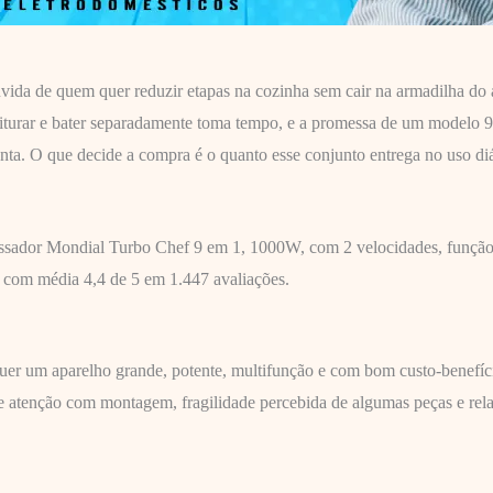
ida de quem quer reduzir etapas na cozinha sem cair na armadilha do a
ar, triturar e bater separadamente toma tempo, e a promessa de um modelo 
onta. O que decide a compra é o quanto esse conjunto entrega no uso diá
essador Mondial Turbo Chef 9 em 1, 1000W, com 2 velocidades, função tu
es com média 4,4 de 5 em 1.447 avaliações.
 um aparelho grande, potente, multifunção e com bom custo-benefício 
 atenção com montagem, fragilidade percebida de algumas peças e relato