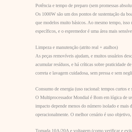
Potência e tempo de preparo (sem promessas absolu
Os 1000W são um dos pontos de sustentação da boa 
que modelos muito básicos. Ao mesmo tempo, isso nã
específicos, e o espremedor é uma área mais sensíve
Limpeza e manutenção (atrito real + atalhos)
As peças removíveis ajudam, e muitos usuários des
acumular resíduos, e há críticas sobre praticidad
correta e lavagem cuidadosa, sem pressa e sem negli
Consumo de energia (uso racional: tempos curtos e s
O Multiprocessador Mondial é Bom em lógica de uso
impacto depende menos do número isolado e mais do p
operacionalmente. O melhor cenário é uso objetivo,
Tomada 10A/20A e voltagem (como verificar e evita