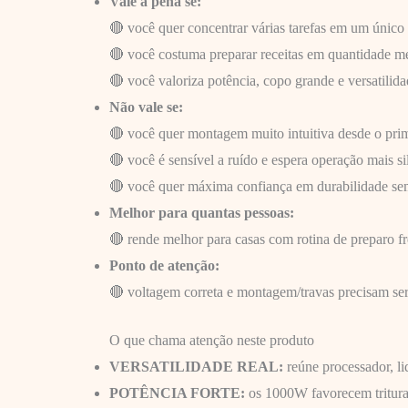
Vale a pena se:
🔴 você quer concentrar várias tarefas em um único
🔴 você costuma preparar receitas em quantidade m
🔴 você valoriza potência, copo grande e versatil
Não vale se:
🔴 você quer montagem muito intuitiva desde o pri
🔴 você é sensível a ruído e espera operação mais si
🔴 você quer máxima confiança em durabilidade sem
Melhor para quantas pessoas:
🔴 rende melhor para casas com rotina de preparo f
Ponto de atenção:
🔴 voltagem correta e montagem/travas precisam ser
O que chama atenção neste produto
VERSATILIDADE REAL:
reúne processador, li
POTÊNCIA FORTE:
os 1000W favorecem trituraçã