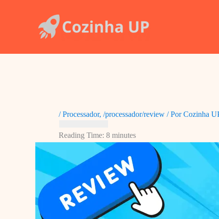
Ir
para
o
conteúdo
/
Processador
,
/processador/review
/ Por
Cozinha U
Reading Time:
8
minutes