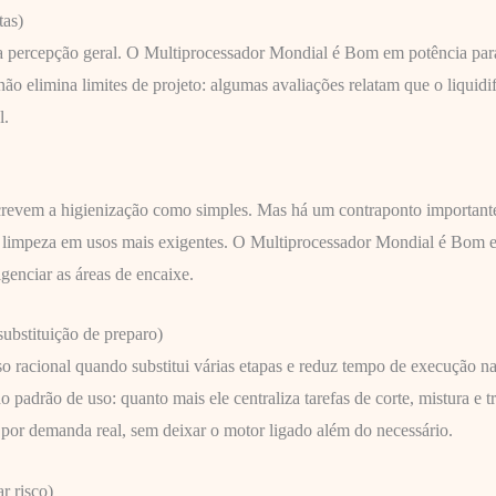
tas)
percepção geral. O Multiprocessador Mondial é Bom em potência para tr
o elimina limites de projeto: algumas avaliações relatam que o liquid
l.
crevem a higienização como simples. Mas há um contraponto important
e de limpeza em usos mais exigentes. O Multiprocessador Mondial é B
genciar as áreas de encaixe.
ubstituição de preparo)
 racional quando substitui várias etapas e reduz tempo de execução 
adrão de uso: quanto mais ele centraliza tarefas de corte, mistura e t
 por demanda real, sem deixar o motor ligado além do necessário.
r risco)