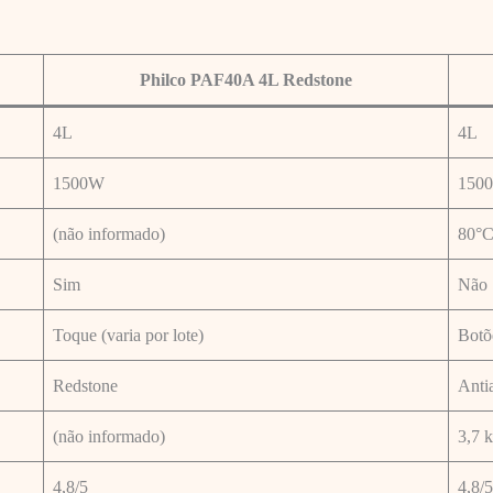
Philco PAF40A 4L Redstone
4L
4L
1500W
150
(não informado)
80°C
Sim
Não
Toque (varia por lote)
Botõ
Redstone
Anti
(não informado)
3,7 
4,8/5
4,8/5