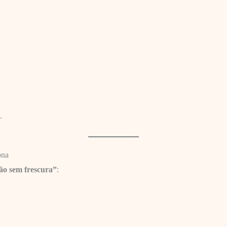
.
ona
ão sem frescura”
: