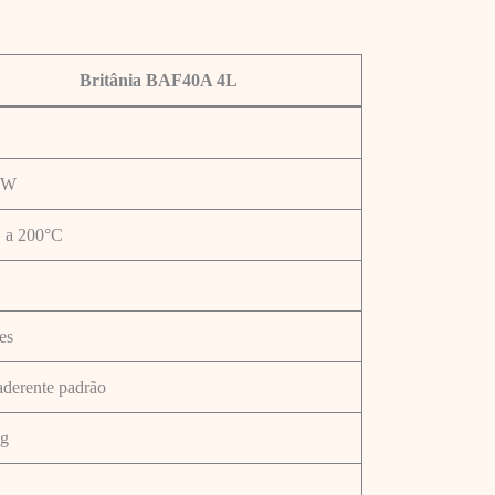
Britânia BAF40A 4L
0W
 a 200°C
es
aderente padrão
kg