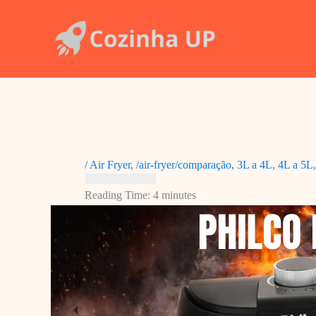
Ir
para
o
conteúdo
/
Air Fryer
,
/air-fryer/comparação
,
3L a 4L
,
4L a 5L
Reading Time:
4
minutes