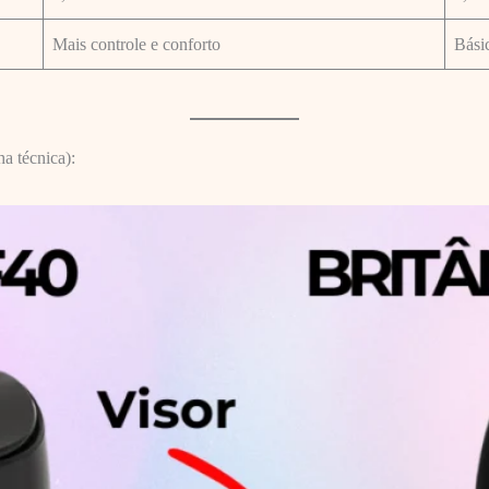
Mais controle e conforto
Básic
a técnica):