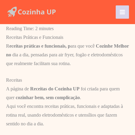
Ir
para
o
Reading Time:
2
minutes
conteúdo
Receitas Práticas e Funcionais
R
eceitas práticas e funcionais, p
ara que você
Cozinhe Melhor
no
dia a dia, pensadas para air fryer, fogão e eletrodomésticos
que realmente facilitam sua rotina.
Receitas
A página de
Receitas do Cozinha UP
foi criada para quem
quer
cozinhar bem, sem complicação
.
Aqui você encontra receitas práticas, funcionais e adaptadas à
rotina real, usando eletrodomésticos e utensílios que fazem
sentido no dia a dia.