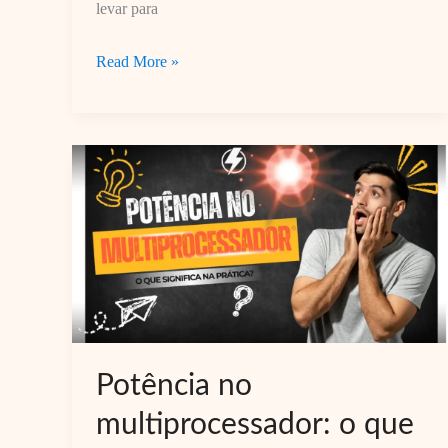
levar para
Melhor
Read More »
Multiprocessador
para
Família
Pequena:
Capacidade
e
Funções
Essenciais
Potência no
multiprocessador: o que