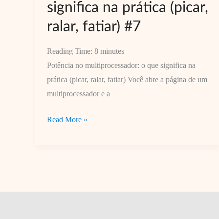
significa na prática (picar,
ralar, fatiar) #7
Reading Time:
8
minutes
Potência no multiprocessador: o que significa na
prática (picar, ralar, fatiar) Você abre a página de um
multiprocessador e a
Potência
Read More »
no
multiprocessador:
o
que
significa
na
prática