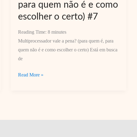
para quem não é e como
escolher o certo) #7
Reading Time:
8
minutes
Multiprocessador vale a pena? (para quem é, para
quem não é e como escolher o certo) Está em busca
de
Multiprocessador
Read More »
vale
a
pena?
(para
quem
é,
para