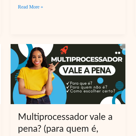
Melhor
Read More »
Multiprocessador
para
Casal:
Praticidade
sem
Excesso
de
Acessórios
Multiprocessador vale a
pena? (para quem é,