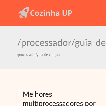
Ir
para
o
conteúdo
/processador/guia-d
/processador/guia-de-compra
Melhores
multiprocessadores por