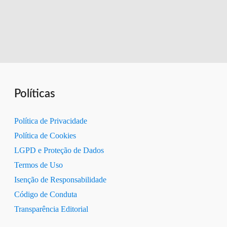
quem
não
é
e
como
escolher
Políticas
o
certo)
Política de Privacidade
#7
Política de Cookies
LGPD e Proteção de Dados
Termos de Uso
Isenção de Responsabilidade
Código de Conduta
Transparência Editorial