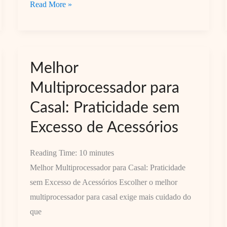
Multiprocessador
Read More »
Fácil
de
Limpar:
Como
Melhor
Escolher
Multiprocessador para
sem
Casal: Praticidade sem
Acumular
Peças
Excesso de Acessórios
Reading Time:
10
minutes
Melhor Multiprocessador para Casal: Praticidade
sem Excesso de Acessórios Escolher o melhor
multiprocessador para casal exige mais cuidado do
que