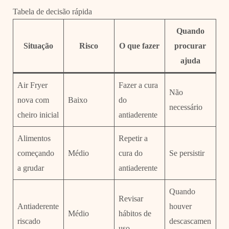
Tabela de decisão rápida
Quando
Situação
Risco
O que fazer
procurar
ajuda
Air Fryer
Fazer a cura
Não
nova com
Baixo
do
necessário
cheiro inicial
antiaderente
Alimentos
Repetir a
começando
Médio
cura do
Se persistir
a grudar
antiaderente
Quando
Revisar
Antiaderente
houver
Médio
hábitos de
riscado
descascamen
uso