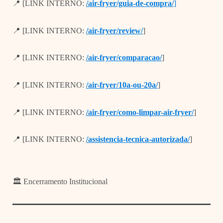
📍 [LINK INTERNO:
/air-fryer/guia-de-compra/
]
📍 [LINK INTERNO:
/air-fryer/review/
]
📍 [LINK INTERNO:
/air-fryer/comparacao/
]
📍 [LINK INTERNO:
/air-fryer/10a-ou-20a/
]
📍 [LINK INTERNO:
/air-fryer/como-limpar-air-fryer/
]
📍 [LINK INTERNO:
/assistencia-tecnica-autorizada/
]
🏛️ Encerramento Institucional