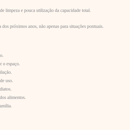
e limpeza e pouca utilização da capacidade total.
na dos próximos anos, não apenas para situações pontuais.
o.
r o espaço.
ilação.
 de uso.
iatos.
dos alimentos.
amília.