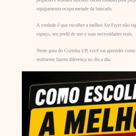
equipamento ocupa metade da bancada.
A verdade é que escolher a melhor Air Fryer não si
espaço, seu perfil de uso e suas necessidades reais.
Neste guia do Cozinha UP, você vai aprender como es
realmente fazem diferença no dia a dia.