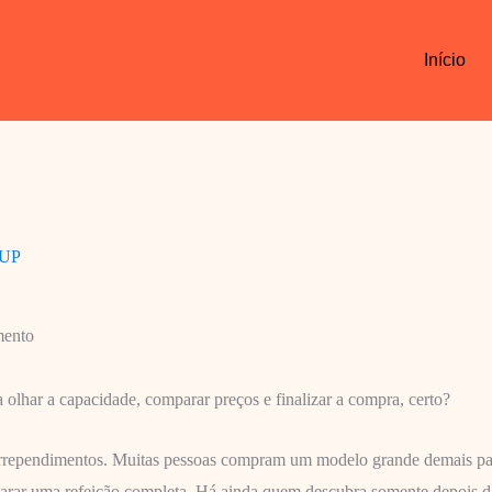
Início
 UP
mento
 olhar a capacidade, comparar preços e finalizar a compra, certo?
 arrependimentos. Muitas pessoas compram um modelo grande demais par
arar uma refeição completa. Há ainda quem descubra somente depois 