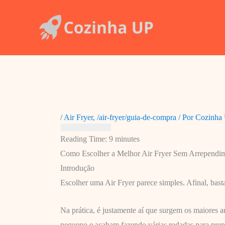
Ir
para
o
conteúdo
/
Air Fryer
,
/air-fryer/guia-de-compra
/ Por
Cozinha
Reading Time:
9
minutes
Como Escolher a Melhor Air Fryer Sem Arrependi
Introdução
Escolher uma Air Fryer parece simples. Afinal, basta
Na prática, é justamente aí que surgem os maiores
pequeno e acabam fazendo várias rodadas para prep