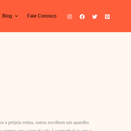
Blog
Fale Conosco
a a própria rotina, outras escolhem um aparelho
da compra que a tomada não é compatível ou que o