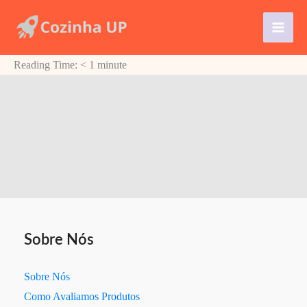
Ir
para
o
Reading Time:
< 1
minute
conteúdo
Sobre Nós
Sobre Nós
Como Avaliamos Produtos