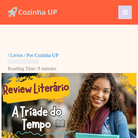
Ir
para
o
conteúdo
/
Livros
/ Por
Cozinha UP
Reading Time:
9
minutes