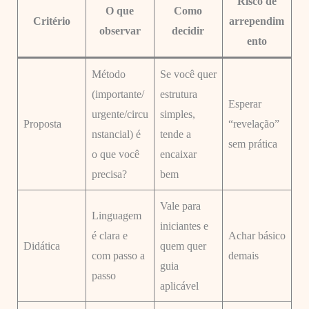
Risco de
O que
Como
Critério
arrependim
observar
decidir
ento
Método
Se você quer
(importante/
estrutura
Esperar
urgente/circu
simples,
Proposta
“revelação”
nstancial) é
tende a
sem prática
o que você
encaixar
precisa?
bem
Vale para
Linguagem
iniciantes e
é clara e
Achar básico
Didática
quem quer
com passo a
demais
guia
passo
aplicável