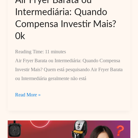
Air Fryer Barata ou
Antes
Intermediária: Quando
de
Comprar.
Compensa Investir Mais?
0k
0k
Reading Time:
11
minutes
Air Fryer Barata ou Intermediária: Quando Compensa
Investir Mais? Quem está pesquisando Air Fryer Barata
ou Intermediária geralmente não está
Air
Read More »
Fryer
Barata
ou
Intermediária: