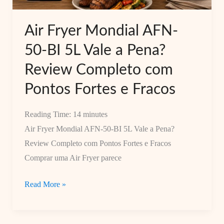
Prática
e
Air Fryer Mondial AFN-
Sem
50-BI 5L Vale a Pena?
Desperdício
Review Completo com
Pontos Fortes e Fracos
Reading Time:
14
minutes
Air Fryer Mondial AFN-50-BI 5L Vale a Pena?
Review Completo com Pontos Fortes e Fracos
Comprar uma Air Fryer parece
Air
Read More »
Fryer
Mondial