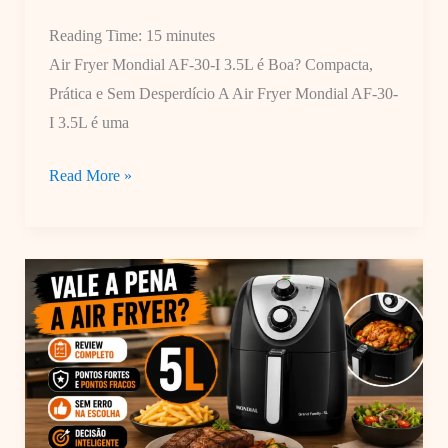
Reading Time:
15
minutes
Air Fryer Mondial AF-30-I 3.5L é Boa? Compacta,
Prática e Sem Desperdício A Air Fryer Mondial AF-30-
I 3.5L é uma
Air
Read More »
Fryer
Mondial
AF-
30-
I
3.5L
é
Boa?
Compacta,