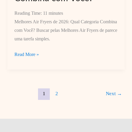
Reading Time:
11
minutes
Melhores Air Fryers de 2026: Qual Categoria Combina
com Você? Buscar pelas Melhores Air Fryers de parece
uma tarefa simples.
Melhores
Read More »
Air
Fryers
de
2026:
1
2
Next
→
Qual
Categoria
Combina
com
Você?