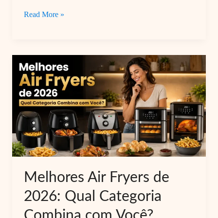
Como
Read More »
usar
Air
Fryer
do
jeito
certo:
guia
para
iniciantes
#1
Melhores Air Fryers de
2026: Qual Categoria
Combina com Você?