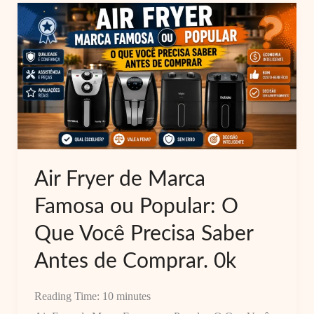
AFN-
50-
BI
5L
Vale
a
Pena?
Review
Completo
Air Fryer de Marca
com
Famosa ou Popular: O
Pontos
Fortes
Que Você Precisa Saber
e
Antes de Comprar. 0k
Fracos
Reading Time:
10
minutes