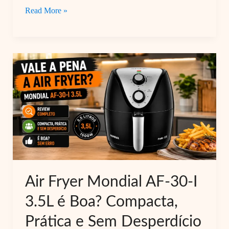
Air
Read More »
Fryer
Mondial
AF-
36-
FB
3.6L
Vale
a
Pena?
Review
para
Air Fryer Mondial AF-30-I
Uso
3.5L é Boa? Compacta,
Diário
Prática e Sem Desperdício