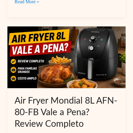
Air
Read More »
Fryer
Mondial
Oven
AFON-
12L
Vale
a
Pena?
Review
Completo
Antes
Air Fryer Mondial 8L AFN-
de
80-FB Vale a Pena?
Comprar
Review Completo