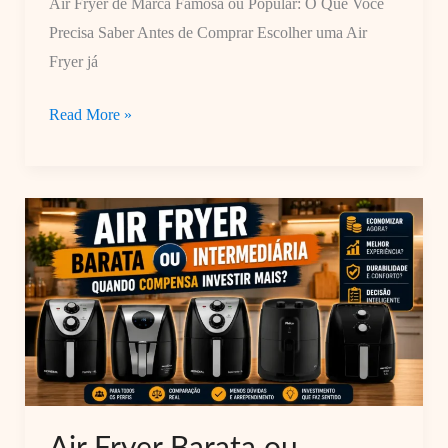
Air Fryer de Marca Famosa ou Popular: O Que Você
Precisa Saber Antes de Comprar Escolher uma Air
Fryer já
Air
Read More »
Fryer
de
Marca
Famosa
ou
Popular:
O
Que
Você
Precisa
Saber