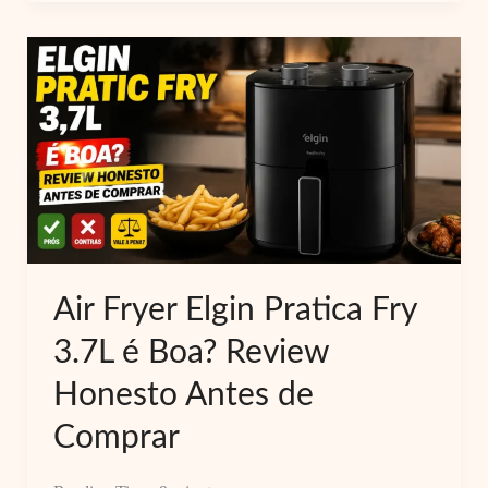
Elgin
Start
Fry
3.5L:
Pequena,
Silenciosa
e
Eficiente?
Air Fryer Elgin Pratica Fry
3.7L é Boa? Review
Honesto Antes de
Comprar