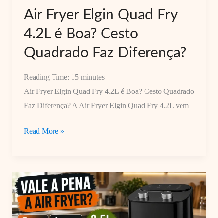
de
Air Fryer Elgin Quad Fry
Comprar
4.2L é Boa? Cesto
Quadrado Faz Diferença?
Reading Time:
15
minutes
Air Fryer Elgin Quad Fry 4.2L é Boa? Cesto Quadrado
Faz Diferença? A Air Fryer Elgin Quad Fry 4.2L vem
Air
Read More »
Fryer
Elgin
Quad
Fry
4.2L
é