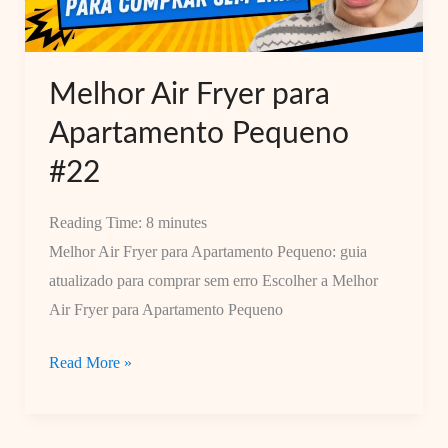
Você
Precisa
Saber
Melhor Air Fryer para
Antes
Apartamento Pequeno
de
Comprar.
#22
0k
Reading Time:
8
minutes
Melhor Air Fryer para Apartamento Pequeno: guia
atualizado para comprar sem erro Escolher a Melhor
Air Fryer para Apartamento Pequeno
Melhor
Read More »
Air
Fryer