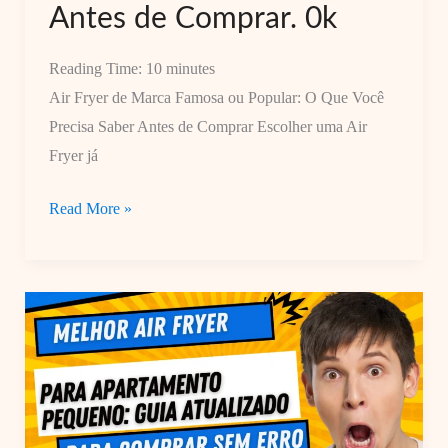
Fracos
Antes de Comprar. 0k
Reading Time:
10
minutes
Air Fryer de Marca Famosa ou Popular: O Que Você
Precisa Saber Antes de Comprar Escolher uma Air
Fryer já
Air
Read More »
Fryer
de
Marca
Famosa
ou
Popular:
O
Que