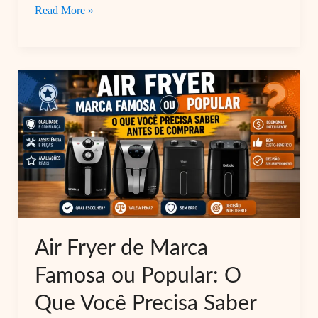
Air
Read More »
Fryer
Elgin
Facilita
Fry
3.5L
Vale
a
Pena?
Review
Completo
com
Air Fryer de Marca
Pontos
Famosa ou Popular: O
Fortes
e
Que Você Precisa Saber