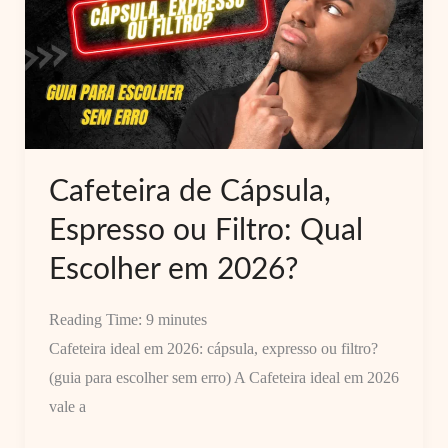
Pena?
Custos,
Prós
e
Contras
Cafeteira de Cápsula,
Espresso ou Filtro: Qual
Escolher em 2026?
Reading Time:
9
minutes
Cafeteira ideal em 2026: cápsula, expresso ou filtro?
(guia para escolher sem erro) A Cafeteira ideal em 2026
vale a