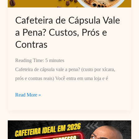
Cafeteira de Cápsula Vale
a Pena? Custos, Prós e
Contras
Reading Time:
5
minutes
Cafeteira de cápsula vale a pena? (custo por xícara,
prós e contras reais) Você entra em uma loja e é
Cafeteira
Read More »
de
Cápsula
Vale
a