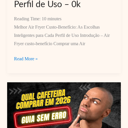
Perfil de Uso – 0k
Reading Time:
10
minutes
Melhor Air Fryer Custo-Benefício: As Escolhas
Inteligentes para Cada Perfil de Uso Introdução – Air
Fryer custo-benefício Comprar uma Air
Melhor
Read More »
Air
Fryer
Custo-
Benefício:
As
Escolhas
Inteligentes
para