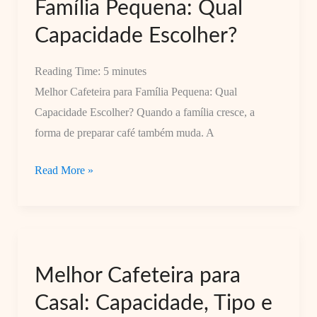
Família Pequena: Qual
sem
Capacidade Escolher?
Perder
Temperatura
Reading Time:
5
minutes
Melhor Cafeteira para Família Pequena: Qual
Capacidade Escolher? Quando a família cresce, a
forma de preparar café também muda. A
Melhor
Read More »
Cafeteira
para
Família
Pequena:
Melhor Cafeteira para
Qual
Capacidade
Casal: Capacidade, Tipo e
Escolher?