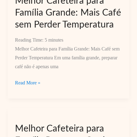
Melhor Cafeteira para
Quente
Família Grande: Mais Café
por
sem Perder Temperatura
Mais
Tempo
Reading Time:
5
minutes
Vale
Melhor Cafeteira para Família Grande: Mais Café sem
a
Perder Temperatura Em uma família grande, preparar
Pena?
café não é apenas uma
Melhor
Read More »
Cafeteira
para
Família
Grande:
Melhor Cafeteira para
Mais
Café