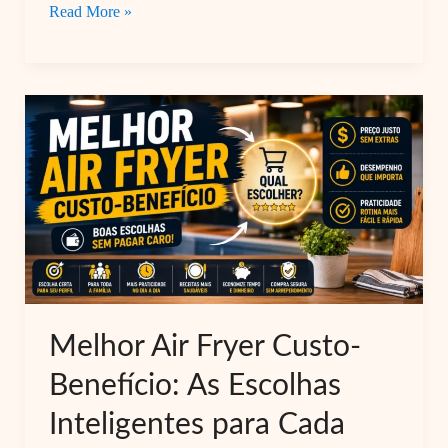
Cafeteira
Read More »
de
Cápsula,
Espresso
ou
Filtro:
Qual
Escolher
em
2026?
Melhor Air Fryer Custo-
Benefício: As Escolhas
Inteligentes para Cada