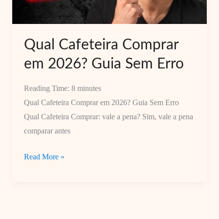
Cada
Perfil
de
Qual Cafeteira Comprar
Uso
em 2026? Guia Sem Erro
–
0k
Reading Time:
8
minutes
Qual Cafeteira Comprar em 2026? Guia Sem Erro
Qual Cafeteira Comprar: vale a pena? Sim, vale a pena
comparar antes
Qual
Read More »
Cafeteira
Comprar
em
2026?