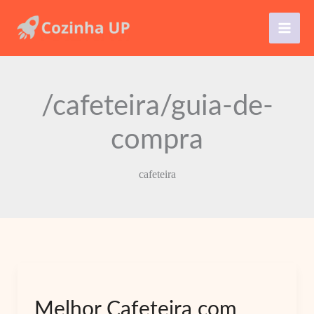
Ir
para
o
conteúdo
/cafeteira/guia-de-
compra
cafeteira
Melhor Cafeteira com