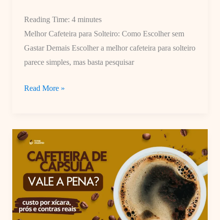
Café
Reading Time:
4
minutes
Melhor Cafeteira para Solteiro: Como Escolher sem
Gastar Demais Escolher a melhor cafeteira para solteiro
parece simples, mas basta pesquisar
Melhor
Read More »
Cafeteira
para
Solteiro:
Como
Escolher
sem
Gastar
Demais