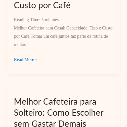
Custo por Café
Reading Time:
5
minutes
Melhor Cafeteira para Casal: Capacidade, Tipo e Custo
por Café Tomar um café juntos faz parte da rotina de
muitos
Melhor
Read More »
Cafeteira
para
Casal:
Capacidade,
Melhor Cafeteira para
Tipo
e
Solteiro: Como Escolher
Custo
sem Gastar Demais
por