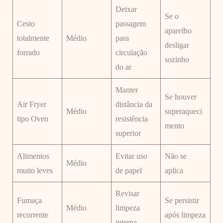
Deixar
Se o
Cesto
passagem
aparelho
totalmente
Médio
para
desligar
forrado
circulação
sozinho
do ar
Manter
Se houver
Air Fryer
distância da
Médio
superaqueci
tipo Oven
resistência
mento
superior
Alimentos
Evitar uso
Não se
Médio
muito leves
de papel
aplica
Revisar
Fumaça
Se persistir
Médio
limpeza
recorrente
após limpeza
interna