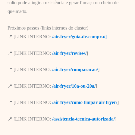
solto pode atingir a resistência e gerar fumaça ou cheiro de
queimado.
Próximos passos (links internos do cluster)
📍 [LINK INTERNO:
/air-fryer/guia-de-compra/
]
📍 [LINK INTERNO:
/air-fryer/review/
]
📍 [LINK INTERNO:
/air-fryer/comparacao/
]
📍 [LINK INTERNO:
/air-fryer/10a-ou-20a/
]
📍 [LINK INTERNO:
/air-fryer/como-limpar-air-fryer/
]
📍 [LINK INTERNO:
/assistencia-tecnica-autorizada/
]