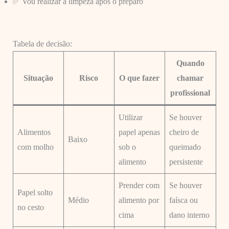
✅ Vou realizar a limpeza após o preparo
Tabela de decisão:
Quando
Situação
Risco
O que fazer
chamar
profissional
Utilizar
Se houver
Alimentos
papel apenas
cheiro de
Baixo
com molho
sob o
queimado
alimento
persistente
Prender com
Se houver
Papel solto
Médio
alimento por
faísca ou
no cesto
cima
dano interno