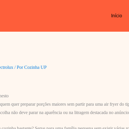
Início
ectrolux
/ Por
Cozinha UP
nesto
uem quer preparar porções maiores sem partir para uma air fryer do tipo
colha não deve parar na aparência ou na litragem destacada no anúncio
e cozinha bastante? Serve para uma família pequena sem exigir várias 