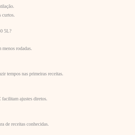
tilação.
 curtos.
50 5L?
R
m menos rodadas.
zir tempos nas primeiras receitas.
acilitam ajustes diretos.
ra de receitas conhecidas.