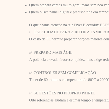
Quem prepara carnes muito gordurosas sem boa ven
Quem busca painel digital e precisão fina em tempos
O que chama atenção na Air Fryer Electrolux EAF
✅ CAPACIDADE PARA A ROTINA FAMILIA
O cesto de 5L permite preparar porções maiores co
✅ PREPARO MAIS ÁGIL
A potência elevada favorece rapidez, mas exige redu
✅ CONTROLES SEM COMPLICAÇÃO
Timer de 60 minutos e temperatura de 80°C a 200°C f
✅ SUGESTÕES NO PRÓPRIO PAINEL
Oito referências ajudam a estimar tempo e temperatu