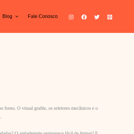
Blog
Fale Conosco
 forno. O visual grafite, os seletores mecânicos e o
.
rodadas? O antiaderente permanece fácil de limpar? E