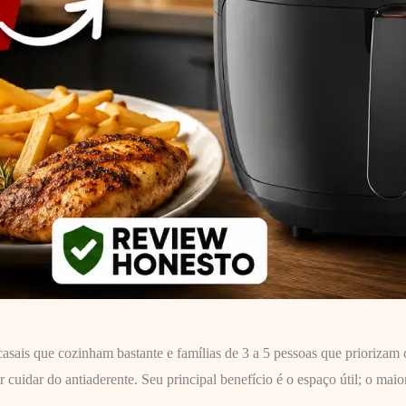
asais que cozinham bastante e famílias de 3 a 5 pessoas que priorizam
uidar do antiaderente. Seu principal benefício é o espaço útil; o maior