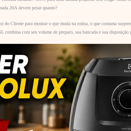
tomada 20A devem pesar quanto?
oz do Cliente para mostrar o que muda na rotina, o que costuma surpre
 5L combina com seu volume de preparo, sua bancada e sua disposição p