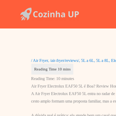
Ir
para
o
conteúdo
/
Air Fryer
,
/air-fryer/reviews/
,
5L a 6L
,
5L a 8L
,
El
Reading Time:
10
minutes
Air Fryer Electrolux EAF50 5L é Boa? Review Ho
A Air Fryer Electrolux EAF50 5L entra no radar de q
cesto amplo formam uma proposta familiar, mas a es
A dúvida real é prática: ela atende bem um casal qu