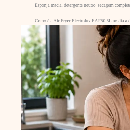
Esponja macia, detergente neutro, secagem completa 
Como é a Air Fryer Electrolux EAF50 5L no dia a d