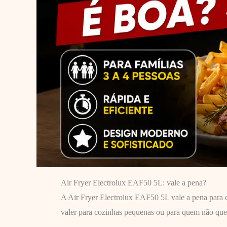
Air Fryer Electrolux EAF50 5L: vale a pena?
A Air Fryer Electrolux EAF50 5L vale a pena para c
valer para cozinhas pequenas ou para quem não quer c