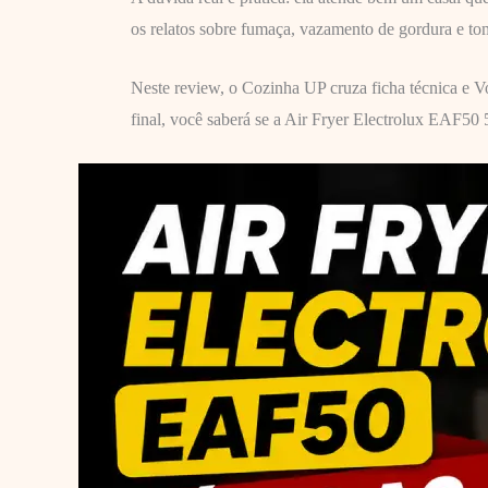
os relatos sobre fumaça, vazamento de gordura e 
Neste review, o Cozinha UP cruza ficha técnica e V
final, você saberá se a Air Fryer Electrolux EAF50