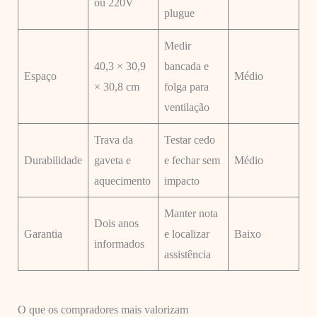
ou 220V
plugue
Medir
40,3 × 30,9
bancada e
Espaço
Médio
× 30,8 cm
folga para
ventilação
Trava da
Testar cedo
Durabilidade
gaveta e
e fechar sem
Médio
aquecimento
impacto
Manter nota
Dois anos
Garantia
e localizar
Baixo
informados
assistência
O que os compradores mais valorizam