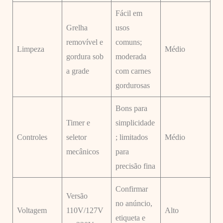
Fácil em
Grelha
usos
removível e
comuns;
Limpeza
Médio
gordura sob
moderada
a grade
com carnes
gordurosas
Bons para
Timer e
simplicidade
Controles
seletor
; limitados
Médio
mecânicos
para
precisão fina
Confirmar
Versão
no anúncio,
Voltagem
110V/127V
Alto
etiqueta e