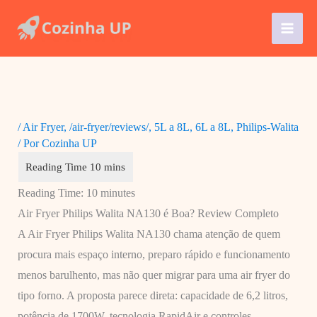
Ir
para
o
conteúdo
/
Air Fryer
,
/air-fryer/reviews/
,
5L a 8L
,
6L a 8L
,
Philips-Walita
/ Por
Cozinha UP
Reading Time:
10
minutes
Air Fryer Philips Walita NA130 é Boa? Review Completo
A Air Fryer Philips Walita NA130 chama atenção de quem
procura mais espaço interno, preparo rápido e funcionamento
menos barulhento, mas não quer migrar para uma air fryer do
tipo forno. A proposta parece direta: capacidade de 6,2 litros,
potência de 1700W, tecnologia RapidAir e controles