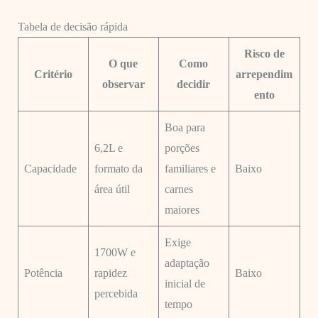
Tabela de decisão rápida
Risco de
O que
Como
Critério
arrependim
observar
decidir
ento
Boa para
6,2L e
porções
Capacidade
formato da
familiares e
Baixo
área útil
carnes
maiores
Exige
1700W e
adaptação
Potência
rapidez
Baixo
inicial de
percebida
tempo