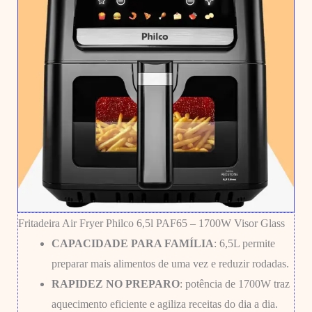
Fritadeira Air Fryer Philco 6,5l PAF65 – 1700W Visor Glass
CAPACIDADE PARA FAMÍLIA
: 6,5L permite
preparar mais alimentos de uma vez e reduzir rodadas.
RAPIDEZ NO PREPARO
: potência de 1700W traz
aquecimento eficiente e agiliza receitas do dia a dia.