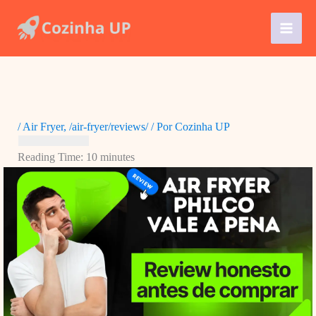
Ir
para
o
conteúdo
/
Air Fryer
,
/air-fryer/reviews/
/ Por
Cozinha UP
Reading Time:
10
minutes