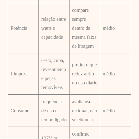
compare
relação entre
sempre
Potência
watts e
dentro da
médio
capacidade
mesma faixa
de litragem
cesto, cuba,
prefira o que
revestimento
Limpeza
reduz atrito
médio
e peças
no uso diário
removíveis
frequência
avalie uso
Consumo
de uso e
racional, não
médio
tempo ligado
só etiqueta
confirme
127V ou