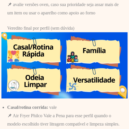
📌
avalie versões oven, caso sua prioridade seja assar mais de
um item ou usar o aparelho como apoio ao forno
Veredito final por perfil (sem dúvida)
Casal/rotina corrida:
vale
📌
Air Fryer Philco Vale a Pena para esse perfil quando o
modelo escolhido tiver litragem compatível e limpeza simples.