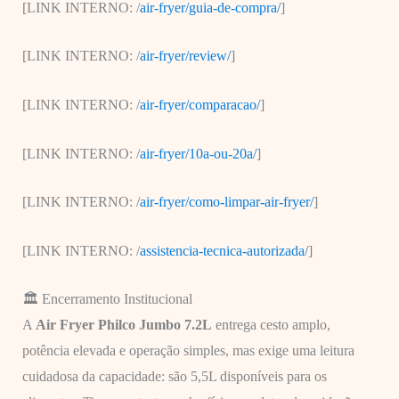
[LINK INTERNO: /
air-fryer/guia-de-compra/
]
[LINK INTERNO: /
air-fryer/review/
]
[LINK INTERNO: /
air-fryer/comparacao/
]
[LINK INTERNO: /
air-fryer/10a-ou-20a/
]
[LINK INTERNO: /
air-fryer/como-limpar-air-fryer/
]
[LINK INTERNO: /
assistencia-tecnica-autorizada/
]
🏛️ Encerramento Institucional
A
Air Fryer Philco Jumbo 7.2L
entrega cesto amplo,
potência elevada e operação simples, mas exige uma leitura
cuidadosa da capacidade: são 5,5L disponíveis para os