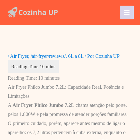
Ir
para
o
conteúdo
/
Air Fryer
,
/air-fryer/reviews/
,
6L a 8L
/ Por
Cozinha UP
Reading Time:
10
minutes
Air Fryer Philco Jumbo 7.2L: Capacidade Real, Potência e
Limitações
A
Air Fryer Philco Jumbo 7.2L
chama atenção pelo porte,
pelos 1.800W e pela promessa de atender porções familiares.
O primeiro cuidado, porém, aparece antes mesmo de ligar o
aparelho: os 7,2 litros pertencem à cuba externa, enquanto o