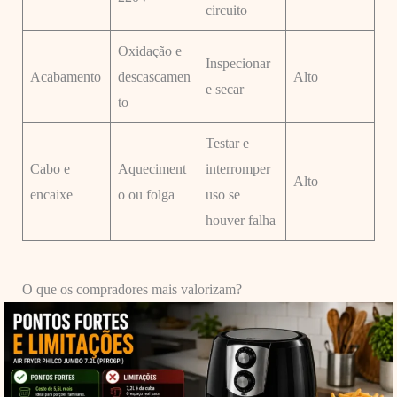
circuito
Oxidação e
Inspecionar
Acabamento
descascamen
Alto
e secar
to
Testar e
Cabo e
Aqueciment
interromper
Alto
encaixe
o ou folga
uso se
houver falha
O que os compradores mais valorizam?