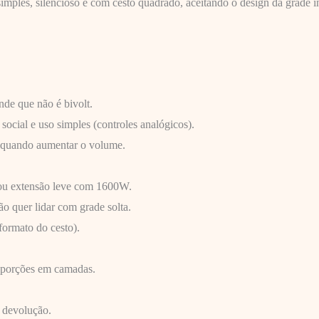
mples, silencioso e com cesto quadrado, aceitando o design da grade i
de que não é bivolt.
cial e uso simples (controles analógicos).
s quando aumentar o volume.
 ou extensão leve com 1600W.
ão quer lidar com grade solta.
formato do cesto).
e porções em camadas.
 devolução.