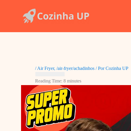
Ir
para
o
conteúdo
/
Air Fryer
,
/air-fryer/achadinhos
/ Por
Cozinha UP
Reading Time:
8
minutes