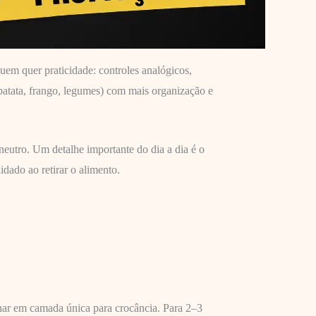
uem quer praticidade: controles analógicos,
batata, frango, legumes) com mais organização e
neutro. Um detalhe importante do dia a dia é o
idado ao retirar o alimento.
har em camada única para crocância. Para 2–3