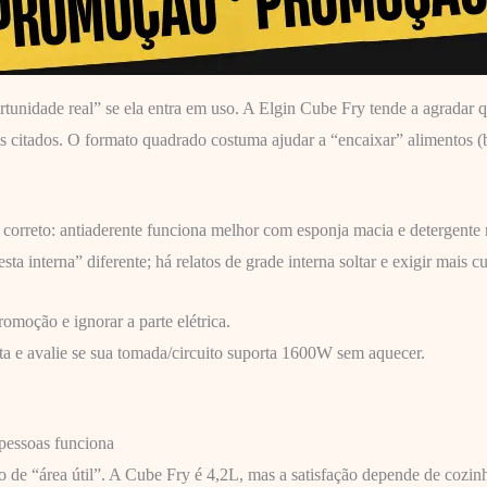
unidade real” se ela entra em uso. A Elgin Cube Fry tende a agradar q
is citados. O formato quadrado costuma ajudar a “encaixar” alimentos (
é correto: antiaderente funciona melhor com esponja macia e detergente 
ta interna” diferente; há relatos de grade interna soltar e exigir mais cu
moção e ignorar a parte elétrica.
ta e avalie se sua tomada/circuito suporta 1600W sem aquecer.
pessoas funciona
 de “área útil”. A Cube Fry é 4,2L, mas a satisfação depende de cozin