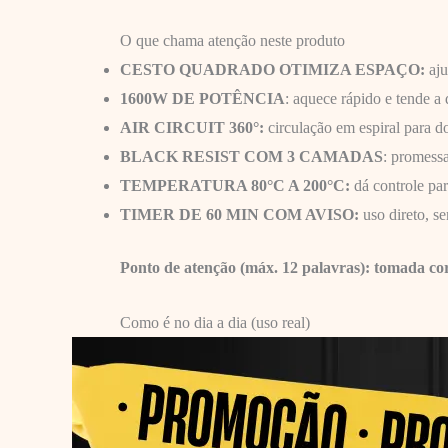
O que chama atenção neste produto
CESTO QUADRADO OTIMIZA ESPAÇO:
aju
1600W DE POTÊNCIA
: aquece rápido e tende a
AIR CIRCUIT 360°:
circulação em espiral para d
BLACK RESIST COM 3 CAMADAS
: promessa
TEMPERATURA 80°C A 200°C:
dá controle par
TIMER DE 60 MIN COM AVISO:
uso direto, se
Ponto de atenção (máx. 12 palavras): tomada corr
Como é no dia a dia (uso real)