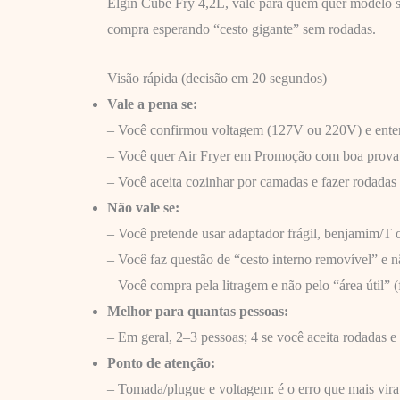
Elgin Cube Fry 4,2L, vale para quem quer modelo si
compra esperando “cesto gigante” sem rodadas.
Visão rápida (decisão em 20 segundos)
Vale a pena se:
– Você confirmou voltagem (127V ou 220V) e enten
– Você quer Air Fryer em Promoção com boa prova so
– Você aceita cozinhar por camadas e fazer rodada
Não vale se:
– Você pretende usar adaptador frágil, benjamim/T
– Você faz questão de “cesto interno removível” e n
– Você compra pela litragem e não pelo “área útil” (
Melhor para quantas pessoas:
– Em geral, 2–3 pessoas; 4 se você aceita rodadas 
Ponto de atenção:
– Tomada/plugue e voltagem: é o erro que mais vira