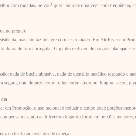
melhor com rodadas. Se você quer “tudo de uma vez” com frequência, c
da no preparo
stência, mas não faz milagre com cesto lotado. Em Air Fryer em Promo
ento doura de forma irregular. O ganho real vem de porções planejadas e 
são: nada de bucha abrasiva, nada de utensílio metálico raspando e na
a segura, trate limpeza como rotina curta: amornou, limpou, secou, gu
 dia
r em Promoção, o uso racional é reduzir o tempo total: porções menore
s compensam usando a air fryer no lugar do forno em porções menores, 
m: o check que evita dor de cabeça