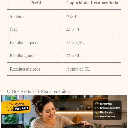
Perfil
Capacidade Recomendada
Solteiro
Até 4L
Casal
4L a 5L
Família pequena
5L a 6,5L
Família grande
7L a 9L
Receitas maiores
Acima de 9L
O Que Realmente Muda na Prática