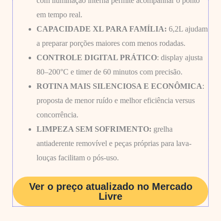
com iluminação interna permite acompanhar o ponto
em tempo real.
CAPACIDADE XL PARA FAMÍLIA:
6,2L ajudam
a preparar porções maiores com menos rodadas.
CONTROLE DIGITAL PRÁTICO
: display ajusta
80–200°C e timer de 60 minutos com precisão.
ROTINA MAIS SILENCIOSA E ECONÔMICA
:
proposta de menor ruído e melhor eficiência versus
concorrência.
LIMPEZA SEM SOFRIMENTO:
grelha
antiaderente removível e peças próprias para lava-
louças facilitam o pós-uso.
Ver o preço atualizado no Mercado
Livre