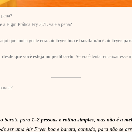
a pena?
 a Elgin Prática Fry 3,7L vale a pena?
 aqui que muita gente erra:
air fryer boa e barata não é air fryer p
 —
desde que você esteja no perfil certo
. Se você tentar encaixar esse 
barata?
ão barata para
1–2 pessoas e rotina simples
, mas
não é a mel
e ser uma Air Fryer boa e barata, contudo, para não se arr