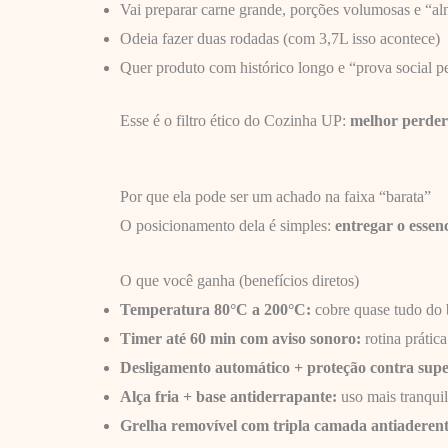
Vai preparar carne grande, porções volumosas e “a
Odeia fazer duas rodadas (com 3,7L isso acontece)
Quer produto com histórico longo e “prova social p
Esse é o filtro ético do Cozinha UP:
melhor perder
Por que ela pode ser um achado na faixa “barata”
O posicionamento dela é simples:
entregar o essen
O que você ganha (benefícios diretos)
Temperatura 80°C a 200°C:
cobre quase tudo do 
Timer até 60 min com aviso sonoro:
rotina prática
Desligamento automático + proteção contra sup
Alça fria + base antiderrapante:
uso mais tranqui
Grelha removível com tripla camada antiaderent