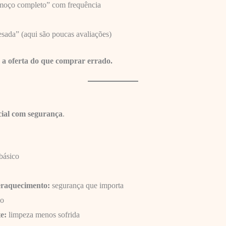
lmoço completo” com frequência
esada” (aqui são poucas avaliações)
 a oferta do que comprar errado.
cial com segurança
.
básico
eraquecimento:
segurança que importa
lo
e:
limpeza menos sofrida