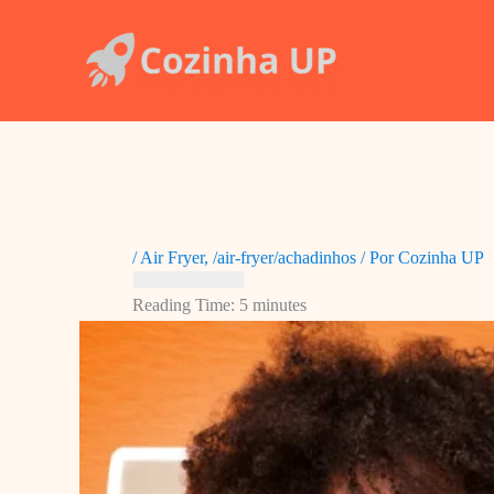
Ir
para
o
conteúdo
/
Air Fryer
,
/air-fryer/achadinhos
/ Por
Cozinha UP
Reading Time:
5
minutes