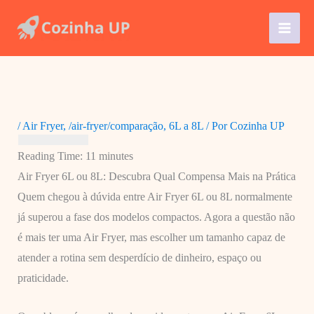
Ir
para
o
conteúdo
/
Air Fryer
,
/air-fryer/comparação
,
6L a 8L
/ Por
Cozinha UP
Reading Time:
11
minutes
Air Fryer 6L ou 8L: Descubra Qual Compensa Mais na Prática
Quem chegou à dúvida entre Air Fryer 6L ou 8L normalmente
já superou a fase dos modelos compactos. Agora a questão não
é mais ter uma Air Fryer, mas escolher um tamanho capaz de
atender a rotina sem desperdício de dinheiro, espaço ou
praticidade.