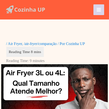
Ir
para
o
conteúdo
/
Air Fryer
,
/air-fryer/comparação
/ Por
Cozinha UP
Reading Time:
9
minutes