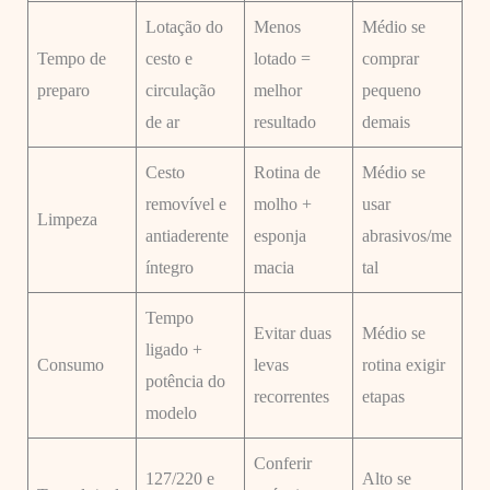
Lotação do
Menos
Médio se
Tempo de
cesto e
lotado =
comprar
preparo
circulação
melhor
pequeno
de ar
resultado
demais
Cesto
Rotina de
Médio se
removível e
molho +
usar
Limpeza
antiaderente
esponja
abrasivos/me
íntegro
macia
tal
Tempo
Evitar duas
Médio se
ligado +
Consumo
levas
rotina exigir
potência do
recorrentes
etapas
modelo
Conferir
127/220 e
Alto se