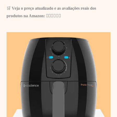
🛒
Veja o preço atualizado e as avaliações reais dos
produtos na Amazon: 👇🏼
👇🏼👇🏼