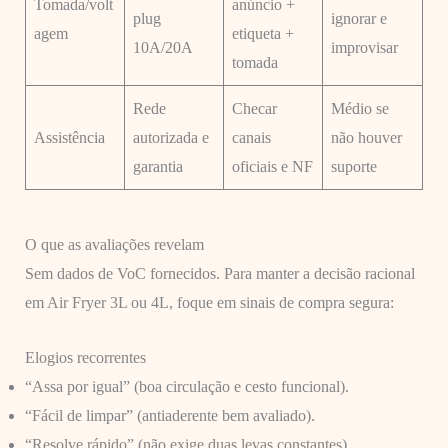
Tomada/volt
anúncio +
plug
ignorar e
agem
etiqueta +
10A/20A
improvisar
tomada
Rede
Checar
Médio se
Assistência
autorizada e
canais
não houver
garantia
oficiais e NF
suporte
O que as avaliações revelam
Sem dados de VoC fornecidos. Para manter a decisão racional
em Air Fryer 3L ou 4L, foque em sinais de compra segura:
Elogios recorrentes
“Assa por igual” (boa circulação e cesto funcional).
“Fácil de limpar” (antiaderente bem avaliado).
“Resolve rápido” (não exige duas levas constantes).