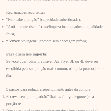
Reclamações recorrentes
“Não cabe a porção” (capacidade subestimada).
“Antiaderente riscou” (uso/limpeza inadequados ou qualidade
fraca).
“Tomada/voltagem” (compra sem checagem prévia).
Para quem isso importa:
Se você quer rotina previsível, Air Fryer 3L ou 4L deve ser
escolhida pela sua porção mais comum, não pela promoção do
dia.
5 passos para reduzir arrependimento antes da compra
Escreva seu “prato padrão” (batata, frango, legumes) e a
porção real.
Decida se você aceita cozinhar em duas levas (sim ou não).